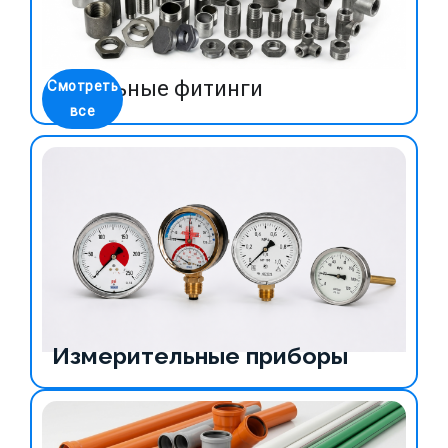
Cтальные фитинги
Смотреть
все
Измерительные приборы