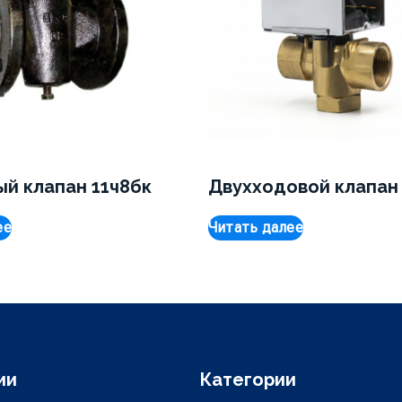
й клапан 11ч8бк
Двухходовой клапан
ее
Читать далее
ии
Категории