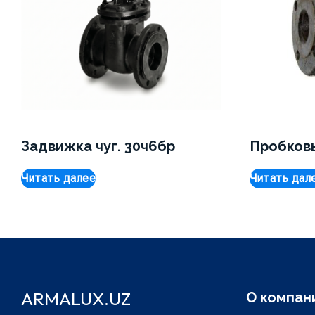
Задвижка чуг. 30ч6бр
Пробковы
Читать далее
Читать дал
ARMALUX.UZ
О компан