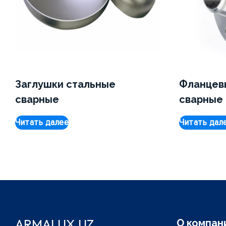
Заглушки стальные
Фланцев
сварные
сварные
Читать далее
Читать дал
ARMALUX.UZ
О компан