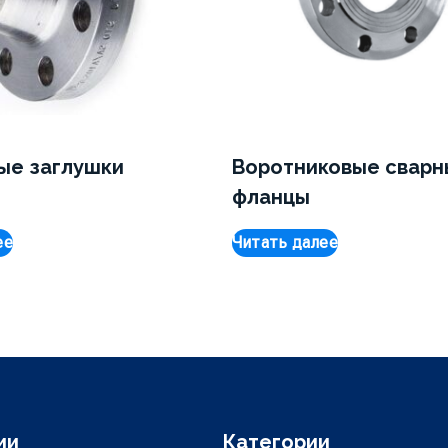
ые заглушки
Воротниковые сварн
фланцы
ее
Читать далее
ии
Категории